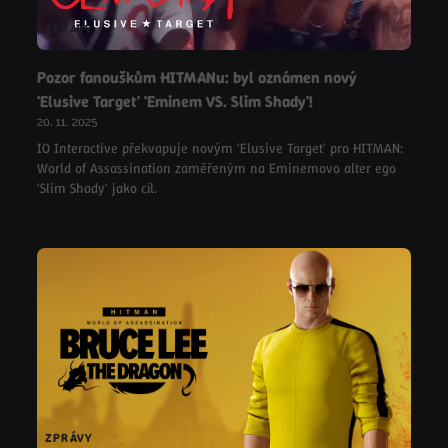
ZPRÁVY
Pozor fanouškům HITMANu: byl oznámen nový
'Elusive Target' 'Eminem VS. Slim Shady'!
20. 11. 2025
IO Interactive překvapuje novým 'Elusive Target' pro HITMAN:
World of Assassination zaměřeným na Eminemovo alter ego
'Slim Shady' jako cíl.
ZPRÁVY