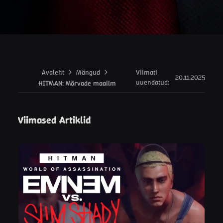
Avaleht
Mängud
Viimati
20.11.2025
uuendatud
:
HITMAN: Mõrvade maailm
Viimased Artiklid