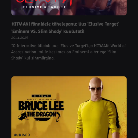
UUDISED
HITMANi fännidele tähelepanu: Uus 'Elusive Target'
'Eminem VS. Slim Shady' kuulutati!
20.11.2025
IO Interactive üllatab uue 'Elusive Target'iga HITMAN: World of
Assassination, mille keskmes on Eminemi alter ego 'Slim
Shady' kui sihtmärgina.
UUDISED