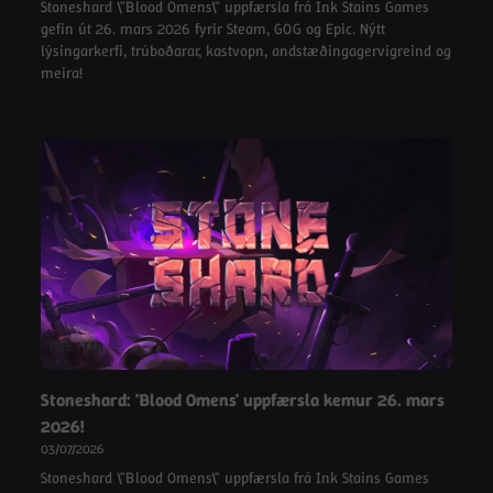
Stoneshard \"Blood Omens\" uppfærsla frá Ink Stains Games
gefin út 26. mars 2026 fyrir Steam, GOG og Epic. Nýtt
lýsingarkerfi, trúboðarar, kastvopn, andstæðingagervigreind og
meira!
FRÉTTIR
Stoneshard: 'Blood Omens' uppfærsla kemur 26. mars
2026!
03/07/2026
Stoneshard \"Blood Omens\" uppfærsla frá Ink Stains Games