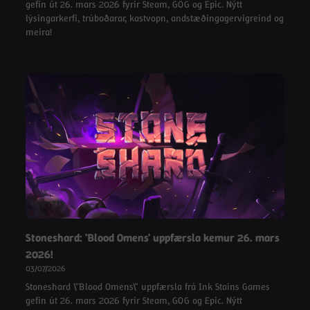
gefin út 26. mars 2026 fyrir Steam, GOG og Epic. Nýtt
lýsingarkerfi, trúboðarar, kastvopn, andstæðingagervigreind og
meira!
FRÉTTIR
Stoneshard: 'Blood Omens' uppfærsla kemur 26. mars
2026!
03/07/2026
Stoneshard \"Blood Omens\" uppfærsla frá Ink Stains Games
gefin út 26. mars 2026 fyrir Steam, GOG og Epic. Nýtt