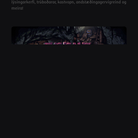
lýsingarkerfi, trúboðarar, kastvopn, andstæðingagervigreind og
meira!
FRÉTTIR
Stoneshard: Nýja 'Of Beasts & Sages' Uppfærslan
Kemur 15. ágúst 2025!
08/13/2025
Stoneshard, hið — eins og sagt er — harðkjarna,
snúningsbundna lifsbaráttu RPG í pixel list, sem er í
snemmútgáfu, mun fá lofandi nýjar uppfærslur 15. ágúst 2025.