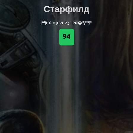
Старфилд
06.09.2023
·
94