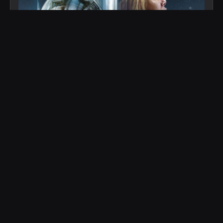
Starfield
Dans ce jeu de rôle de nouvelle génération, se déroulant parmi les
étoiles, créez n'importe quel personnage que vous souhaitez et explorez
avec une liberté sans égale tandis que vous vous lancez dans un voyage
épique pour résoudre le plus grand mystère de l'humanité.
Vues
Articles
0
1