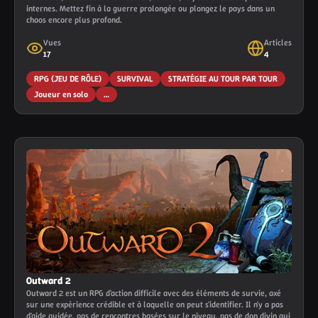
internes. Mettez fin à la guerre prolongée ou plongez le pays dans un
chaos encore plus profond.
Vues
Articles
17
4
RPG (JEU DE RÔLE)
SURVIVAL
STRATÉGIE AU TOUR PAR TOUR
Joueur en solo
…
Outward 2
Outward 2 est un RPG d'action difficile avec des éléments de survie, axé
sur une expérience crédible et à laquelle on peut s'identifier. Il n'y a pas
d'aide guidée, pas de rencontres basées sur le niveau, pas de don divin qui