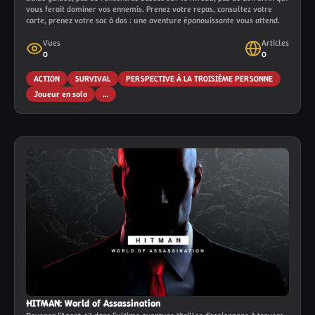
vous ferait dominer vos ennemis. Prenez votre repas, consultez votre
carte, prenez votre sac à dos : une aventure épanouissante vous attend.
Vues
Articles
0
0
ACTION
SURVIVAL
PERSPECTIVE À LA TROISIÈME PERSONNE
Joueur en solo
…
HITMAN: World of Assassination