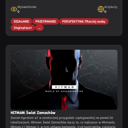
Wyświetlenia
Artykuły
0
0
DZIAŁANIE
PRZETRWANIE
PERSPEKTYWA TRzeciej osoby
Singleplayer
…
HITMAN: Świat Zamachów
Zostań Agentem 47 w ostatecznej przygodzie szpiegowskiej na ponad 20
lokalizacjach. Hitman: Świat Zamachów łączy to, co najlepsze w Hitmanie,
Hitman 2 i Hitman 3, w tym główną kampanię, tryb kontraktów, eskalacje,