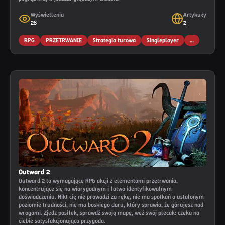
Wyświetlenia
Artykuły
28
2
RPG
PRZETRWANIE
Strategia turowa
Singleplayer
…
Outward 2
Outward 2 to wymagające RPG akcji z elementami przetrwania,
koncentrujące się na wiarygodnym i łatwo identyfikowalnym
doświadczeniu. Nikt cię nie prowadzi za rękę, nie ma spotkań o ustalonym
poziomie trudności, nie ma boskiego daru, który sprawia, że górujesz nad
wrogami. Zjedz posiłek, sprawdź swoją mapę, weź swój plecak: czeka na
ciebie satysfakcjonująca przygoda.