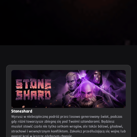
Stoneshard
Wyrusz w niebezpieczną podróż przez losowo generowany świat, podczas
gdy różni towarzysze zbiegną się pod Twoimi sztandarami. Będziesz
musiał stawić czoła nie tylko setkom wrogów, ale także bólowi, głodowi,
strachowi i wewnętrznym konfliktom. Zakończ przedłużającą się wojnę lub
pogrąż kraj w jeszcze głębszym chaosie.