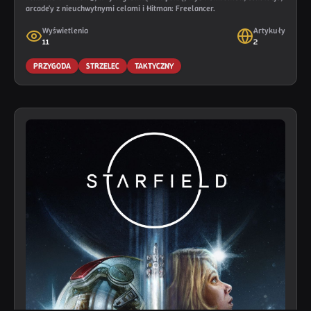
arcade'y z nieuchwytnymi celami i Hitman: Freelancer.
Wyświetlenia
Artykuły
11
2
PRZYGODA
STRZELEC
TAKTYCZNY