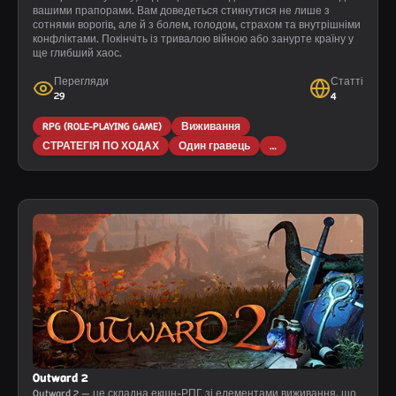
вашими прапорами. Вам доведеться стикнутися не лише з
сотнями ворогів, але й з болем, голодом, страхом та внутрішніми
конфліктами. Покінчіть із тривалою війною або занурте країну у
ще глибший хаос.
Перегляди
Статті
29
4
RPG (ROLE-PLAYING GAME)
Виживання
СТРАТЕГІЯ ПО ХОДАХ
Один гравець
…
Outward 2
Outward 2 — це складна екшн-РПГ зі елементами виживання, що