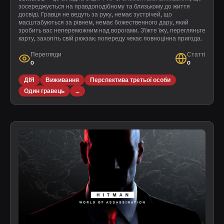
зосереджується на правдоподібному та близькому до життя
досвіді. Гравця не ведуть за руку, немає зустрічей, що
масштабуються за рівнем, немає божественного дару, який
зробить вас непереможним над ворогами. З'їжте їжу, перегляньте
карту, захопіть свій рюкзак: попереду чекає повноцінна пригода.
Перегляди
Статті
0
0
ДІЯ
Виживання
Перспектива третьої особи
Один гравець
…