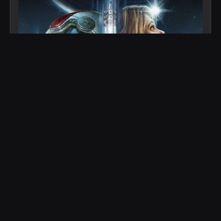
Starfield
У цій рольовій грі наступного покоління, що розгортається серед
зірок, створіть будь-якого персонажа, якого ви бажаєте, та
досліджуйте з неперевершеною свободою, вирушаючи у епічну
подорож, щоб відповісти на найбільшу загадку людства.
Перегляди
Статті
1
1