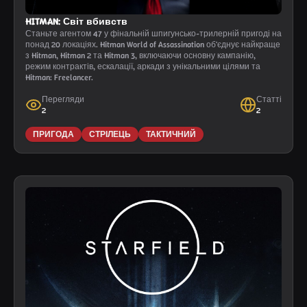
HITMAN: Світ вбивств
Станьте агентом 47 у фінальній шпигунсько-трилерній пригоді на
понад 20 локаціях. Hitman World of Assassination об'єднує найкраще
з Hitman, Hitman 2 та Hitman 3, включаючи основну кампанію,
режим контрактів, ескалації, аркади з унікальними цілями та
Hitman: Freelancer.
Перегляди
Статті
2
2
ПРИГОДА
СТРІЛЕЦЬ
ТАКТИЧНИЙ